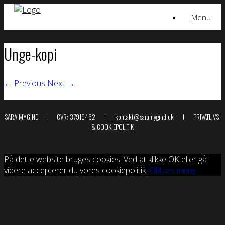
Skip
Menu
to
content
Unge-kopi
← Previous
Next →
SARA MYGIND I CVR: 37919462 I kontakt@saramygind.dk I
PRIVATLIVS-
& COOKIEPOLITIK
A
SiteOrigin
Theme
På dette website bruges cookies. Ved at klikke OK eller gå
videre accepterer du vores cookiepolitik.
Ok
Læs mere