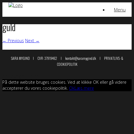
Skip
Menu
to
content
guld
← Previous
Next →
SARA MYGIND I CVR: 37919462 I kontakt@saramygind.dk I
PRIVATLIVS- &
COOKIEPOLITIK
A
SiteOrigin
Theme
På dette website bruges cookies. Ved at klikke OK eller gå videre
accepterer du vores cookiepolitik.
Ok
Læs mere