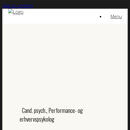
Skip to content
Menu
.
Cand. psych., Performance- og
erhvervspsykolog