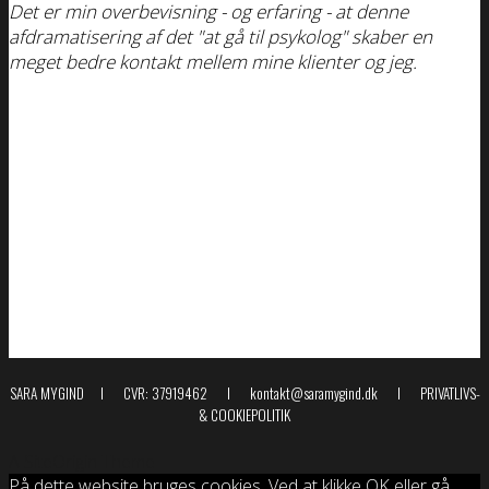
Det er min overbevisning - og erfaring - at denne
afdramatisering af det "at gå til psykolog" skaber en
meget bedre kontakt mellem mine klienter og jeg.
SARA MYGIND I CVR: 37919462 I kontakt@saramygind.dk I
PRIVATLIVS-
& COOKIEPOLITIK
A
SiteOrigin
Theme
På dette website bruges cookies. Ved at klikke OK eller gå