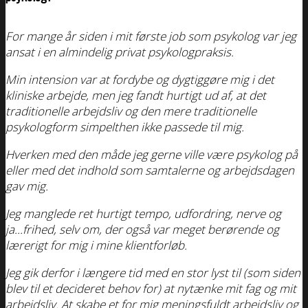
For mange år siden i mit første job som psykolog var jeg
ansat i en almindelig privat psykologpraksis.
Min intension var at fordybe og dygtiggøre mig i det
kliniske arbejde, men jeg fandt hurtigt ud af, at det
traditionelle arbejdsliv og den mere traditionelle
psykologform simpelthen
ikke passede til mig.
Hverken med den måde jeg gerne ville være psykolog på
eller med det indhold som samtalerne og arbejdsdagen
gav mig.
Jeg manglede ret hurtigt tempo, udfordring, nerve og
ja...frihed, selv om, der også var meget berørende og
lærerigt for mig i mine klientforløb.
Jeg gik derfor i længere tid med en stor lyst til (som siden
blev til et decideret behov for) at nytænke mit fag og mit
arbejdsliv. At skabe et for mig meningsfuldt arbejdsliv og