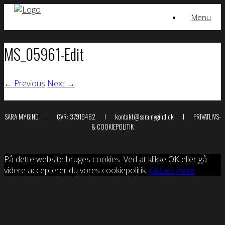
Skip
Menu
to
content
MS_05961-Edit
← Previous
Next →
SARA MYGIND I CVR: 37919462 I kontakt@saramygind.dk I
PRIVATLIVS-
& COOKIEPOLITIK
A
SiteOrigin
Theme
På dette website bruges cookies. Ved at klikke OK eller gå
videre accepterer du vores cookiepolitik.
Ok
Læs mere