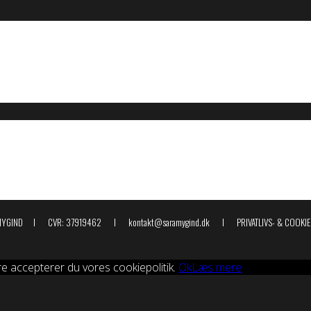
 MYGIND I CVR: 37919462 I kontakt@saramygind.dk I
PRIVATLIVS- & COOKIE
re accepterer du vores cookiepolitik.
Ok
Læs mere