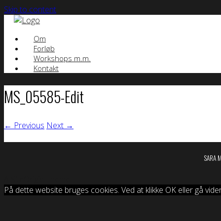
Skip to content
Om
Forløb
Workshops m.m.
Kontakt
MS_05585-Edit
← Previous
Next →
SARA
A
SiteOrigin
Theme
På dette website bruges cookies. Ved at klikke OK eller gå vide