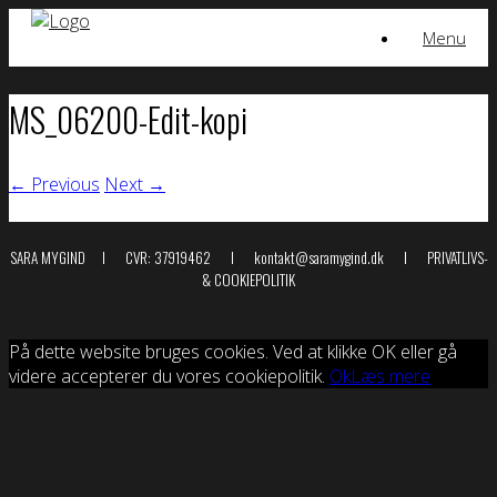
Skip
Menu
to
content
MS_06200-Edit-kopi
← Previous
Next →
SARA MYGIND I CVR: 37919462 I kontakt@saramygind.dk I
PRIVATLIVS-
& COOKIEPOLITIK
A
SiteOrigin
Theme
På dette website bruges cookies. Ved at klikke OK eller gå
videre accepterer du vores cookiepolitik.
Ok
Læs mere