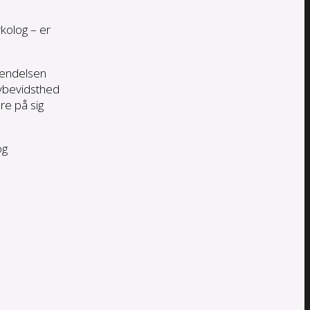
kolog – er
nvendelsen
lvbevidsthed
re på sig
og