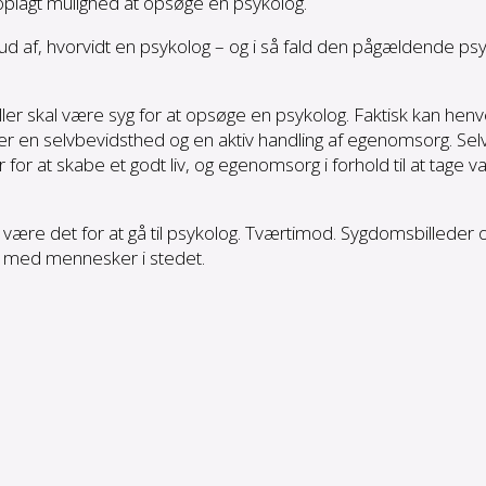
n oplagt mulighed at opsøge en psykolog.
af, hvorvidt en psykolog – og i så fald den pågældende psy
 eller skal være syg for at opsøge en psykolog. Faktisk kan he
r en selvbevidsthed og en aktiv handling af egenomsorg. Se
or at skabe et godt liv, og egenomsorg i forhold til at tage va
t være det for at gå til psykolog. Tværtimod. Sygdomsbilleder 
der med mennesker i stedet.