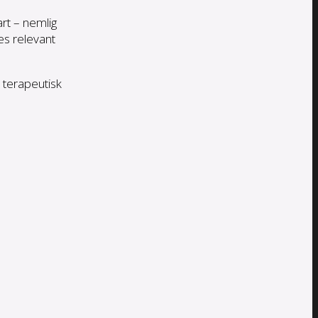
rt – nemlig
es relevant
 terapeutisk