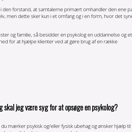
g i den forstand, at samtalerne primært omhandler den ene pa
elv, men dette sker kun i et omfang og i en form, hvor det syn
rester og familie, så besidder en psykolog en uddannelse og et
hed for at hjælpe klienter ved at gøre brug af en række
og skal jeg være syg for at opsøge en psykolog?
or du mærker psykisk og/eller fysisk ubehag og ønsker hjælp til