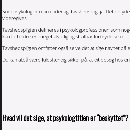
Som psykolog er man underlagt tavshedspligt ja. Det betyde
videregives.
Tavshedspligten defineres i psykologprofessionen som noget
kan forhindre en meget alvorlig og strafbar forbrydelse o.l.
Tavshedspligten omfatter også selve det at sige navnet på en
Du kan altså være fuldstændig sikker på, at dit besøg hos e
Hvad vil det sige, at psykologtitlen er “beskyttet”?