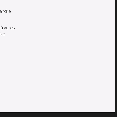
 andre
 på vores
ive