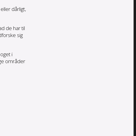
ller dårligt,
d de har til
dforske sig
oget i
egge områder