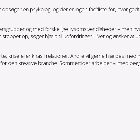
søger en psykolog, og der er ingen facitliste for, hvor godt e
aldersgrupper og med forskellige livsomstændigheder – men hva
er stoppet op, søger hjælp til udfordringer i livet og ønsker at u
te, krise eller knas i relationer. Andre vil gerne hjælpes med n
 inden for den kreative branche. Sommertider arbejder vi med b