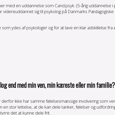
soner med en uddannelse som Cand.psyk. (5-årig uddannelse i 
ar videreuddannet sig til psykolog på Danmarks Pædagogiske U
 som ydes af psykologer og for at lave en klar adskillelse fra 
log end med min ven, min kæreste eller min familie?
der derfor ikke har samme følelsesmæssige involvering som ve
 en stor lettelse, at de kan dele tanker, følelser og udfordr
yrre det at kunne dele frit.