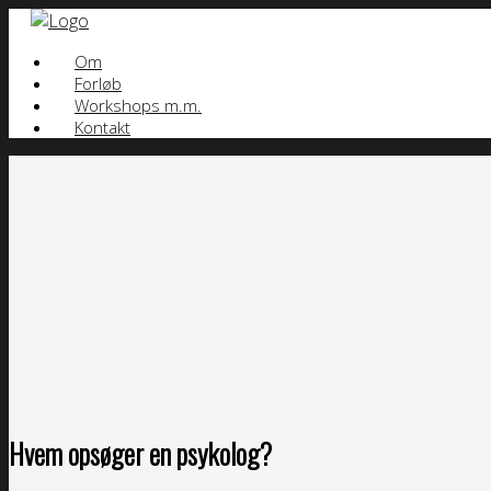
Skip
to
Om
content
Forløb
Workshops m.m.
Kontakt
Hvem opsøger en psykolog?