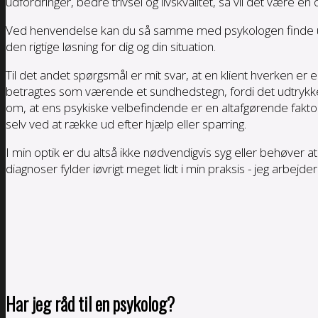
udfordringer, bedre trivsel og livskvalitet, så vil det være e
Ved henvendelse kan du så samme med psykologen finde ud 
den rigtige løsning for dig og din situation.
Til det andet spørgsmål er mit svar, at en klient hverken er
betragtes som værende et sundhedstegn, fordi det udtrykke
om, at ens psykiske velbefindende er en altafgørende faktor f
selv ved at række ud efter hjælp eller sparring.
I min optik er du altså ikke nødvendigvis syg eller behøver a
diagnoser fylder iøvrigt meget lidt i min praksis - jeg arbej
Har jeg råd til en psykolog?