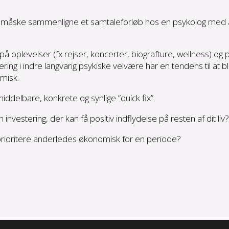
 man måske sammenligne et samtaleforløb hos en psykolog med
 på oplevelser (fx rejser, koncerter, biografture, wellness) og
tering i indre langvarig psykiske velvære har en tendens til at bl
misk.
delbare, konkrete og synlige ”quick fix”.
estering, der kan få positiv indflydelse på resten af dit liv?
prioritere anderledes økonomisk for en periode?